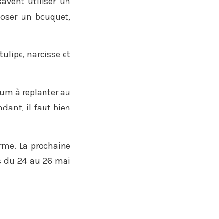
savent utiliser un
mposer un bouquet,
ulipe, narcisse et
tum à replanter au
dant, il faut bien
erme. La prochaine
es du 24 au 26 mai