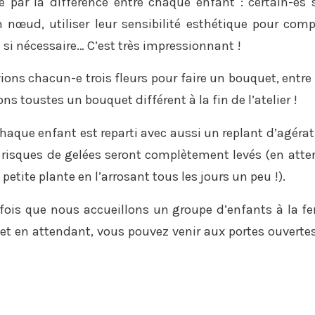
te par la différence entre chaque enfant : certain-es 
n nœud, utiliser leur sensibilité esthétique pour co
e si nécessaire… C’est très impressionnant !
ons chacun-e trois fleurs pour faire un bouquet, entre t
ons toustes un bouquet différent à la fin de l’atelier !
aque enfant est reparti avec aussi un replant d’agéra
s risques de gelées seront complètement levés (en atten
 petite plante en l’arrosant tous les jours un peu !).
 fois que nous accueillons un groupe d’enfants à la f
, et en attendant, vous pouvez venir aux portes ouvert