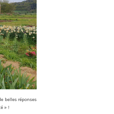
de belles réponses
é » !