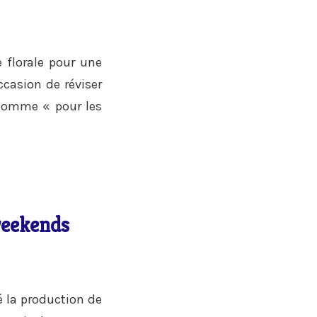
e florale pour une
ccasion de réviser
 comme « pour les
weekends
é la production de